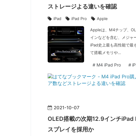
ストレージよる違いを確認
iPad
iPad Pro
Apple
Appleは、M4チップ、OL
インなどを含む、メジャー
iPad史上最も高性能で
て搭載メモリや…
#
M4 iPad Pro
#
i
2021
-
10
-
07
OLED搭載の次期12.9インチiP
スプレイを採用か