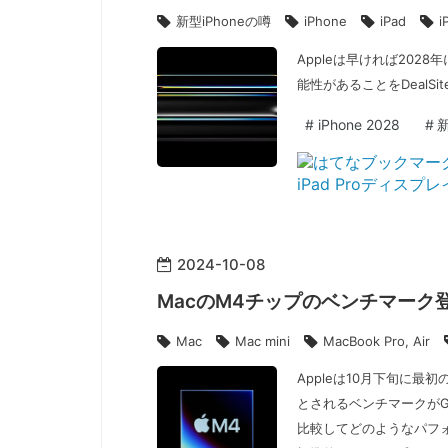
新型iPhoneの噂
iPhone
iPad
i
Appleは早ければ2028
能性があることをDealSite
#
iPhone 2028
#
新
2024
-
10
-
08
MacのM4チップのベンチマーク登場
Mac
Mac mini
MacBook Pro, Air
Appleは10月下旬に最
とされるベンチマークがGee
比較してどのようなパフ