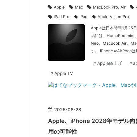
Apple
Mac
MacBook Pro, Air
iPad Pro
iPad
Apple Vision Pro
Appleは日本時間6月
品には、HomePod mini、H
Neo、MacBook Air、M
す。 iPhoneやAirPods
#
Apple値上げ
#
a
#
Apple TV
2025
-
08
-
28
Apple、iPhone 2028年モデ
用の可能性