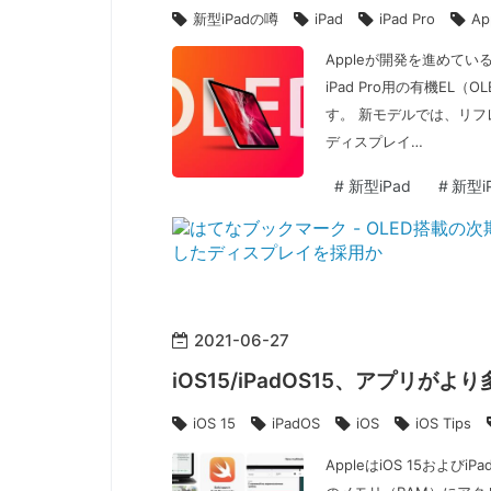
新型iPadの噂
iPad
iPad Pro
Ap
Appleが開発を進めていると
iPad Pro用の有機EL
す。 新モデルでは、リ
ディスプレイ…
#
新型iPad
#
新型iP
2021
-
06
-
27
iOS15/iPadOS15、アプリ
iOS 15
iPadOS
iOS
iOS Tips
AppleはiOS 15およ