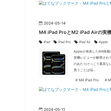
2024
-
05
-
14
M4 iPad ProとM2 iPad A
iPad
iPad Pro
iPad Air
Apple
Appleが発表したM4搭載の
実機レビューが解禁されてい
のあたりけっこう素直なレ
買うことは悩…
#
M4 iPad Pro
#
M
2024
-
05
-
11